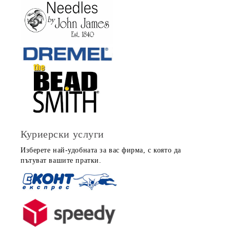
Куриерски услуги
Изберете най-удобната за вас фирма, с която да
пътуват вашите пратки.