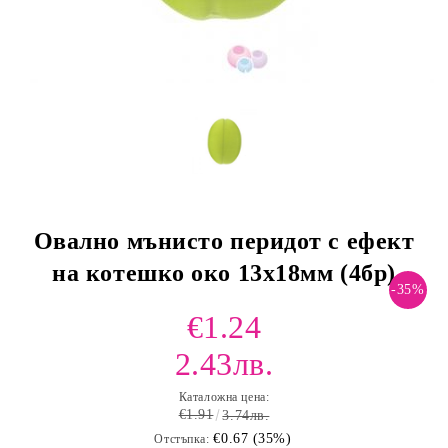
Овално мънисто перидот с ефект
на котешко око 13х18мм (4бр)
-35%
€1.24
2.43лв.
Каталожна цена:
€1.91
3.74лв.
€0.67 (35%)
Отстъпка: