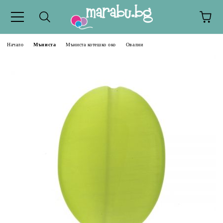
Начало
Мъниста
Мъниста котешко око
Овални