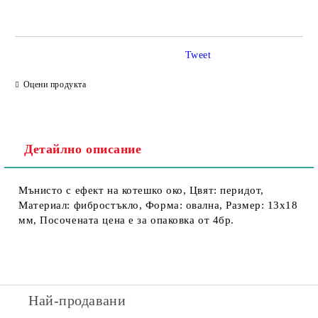
Tweet
Съгласен съм с
Политика за личните данни
Оцени продукта
Ние ще се свържем с вас в рамките на работния ден.
Детайлно описание
Мънисто с ефект на котешко око, Цвят: перидот,
Материал: фибростъкло, Форма: овална, Размер: 13х18
мм, Посочената цена е за опаковка от 4бр.
Най-продавани