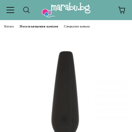
Начало
Полускъпоценни камъни
Специални камъни