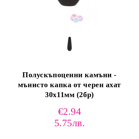
Полускъпоценни камъни -
мънисто капка от черен ахат
30х11мм (2бр)
€2.94
5.75лв.