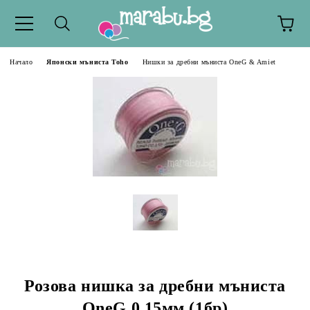
Начало
Японски мъниста Toho
Нишки за дребни мъниста OneG & Amiet
Розова нишка за дребни мъниста
OneG 0,15мм (1бр)