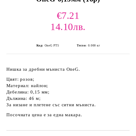
€7.21
14.10лв.
Код:
OneG PT5
Тегло:
0.000
кг
Нишка за дребни мъниста OneG.
Цвят: розов;
Материал: найлон;
Дебелина: 0,15 мм;
Дължина: 46 м;
За низане и плетене със ситни мъниста.
Посочната цена е за една макара.