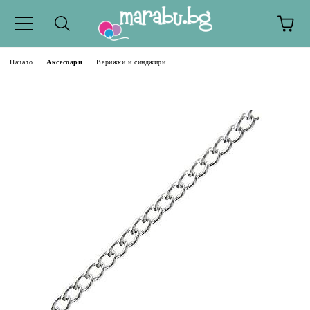
Начало
Аксесоари
Верижки и синджири