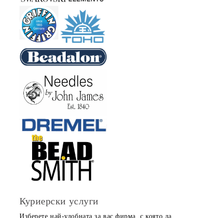
Куриерски услуги
Изберете най-удобната за вас фирма, с която да