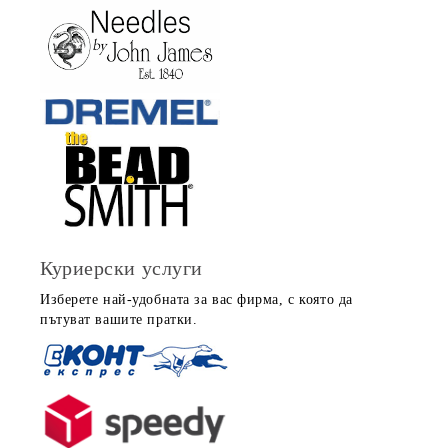
Куриерски услуги
Изберете най-удобната за вас фирма, с която да
пътуват вашите пратки.