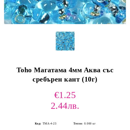
Toho Магатама 4мм Аква със
сребърен кант (10г)
€1.25
2.44лв.
Код:
TMA-4-23
Тегло:
0.000
кг