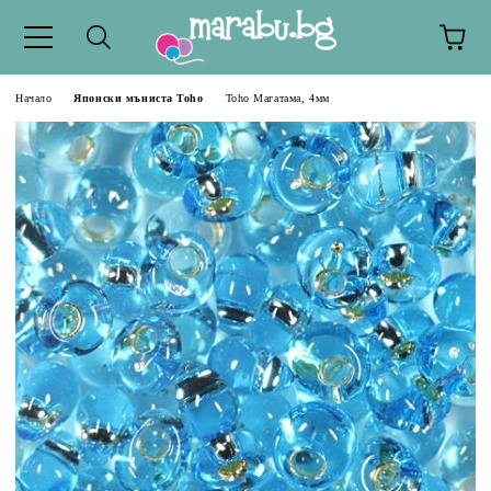
Начало
Японски мъниста Toho
Toho Магатама, 4мм