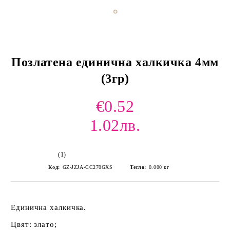
Позлатена единична халкичка 4мм
(3гр)
€0.52
1.02лв.
(1)
Код:
GZ-JZJA-CC270GXS
Тегло:
0.000
кг
Единична халкичка.
Цвят: злато;