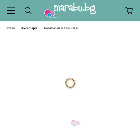
Начало
Аксесоари
Закопчалки и халкички