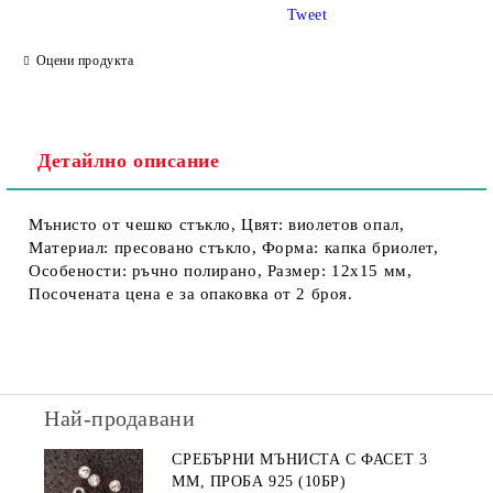
Tweet
Съгласен съм с
Политика за личните данни
Оцени продукта
Ние ще се свържем с вас в рамките на работния ден.
Детайлно описание
Мънисто от чешко стъкло, Цвят: виолетов опал,
Материал: пресовано стъкло, Форма: капка бриолет,
Особености: ръчно полирано, Размер: 12х15 мм,
Посочената цена е за опаковка от 2 броя.
Най-продавани
СРЕБЪРНИ МЪНИСТА С ФАСЕТ 3
ММ, ПРОБА 925 (10БР)