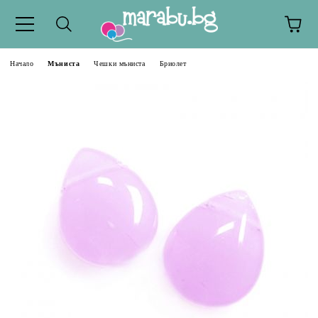
Начало
Мъниста
Чешки мъниста
Бриолет