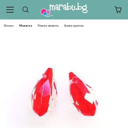
Начало
Мъниста
Чешки мъниста
Капки кристал