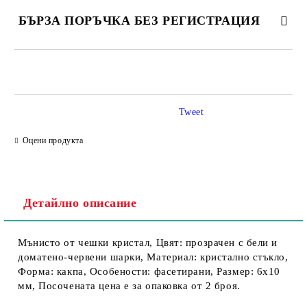
БЪРЗА ПОРЪЧКА БЕЗ РЕГИСТРАЦИЯ
Tweet
Съгласен съм с
Политика за личните данни
Оцени продукта
Ние ще се свържем с вас в рамките на работния ден.
Детайлно описание
Мънисто от чешки кристал, Цвят: прозрачен с бели и
доматено-червени шарки, Материал: кристално стъкло,
Форма: какпа, Особености: фасетирани, Размер: 6х10
мм, Посочената цена е за опаковка от 2 броя.