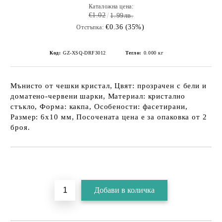
Каталожна цена:
€1.02
1.99лв.
€0.36 (35%)
Отстъпка:
Код:
GZ-XSQ-DRF3012
Тегло:
0.000
кг
Мънисто от чешки кристал, Цвят: прозрачен с бели и
доматено-червени шарки, Материал: кристално
стъкло, Форма: какпа, Особености: фасетирани,
Размер: 6х10 мм, Посочената цена е за опаковка от 2
броя.