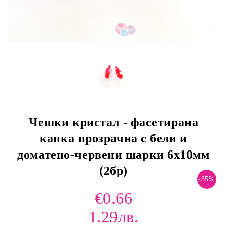
Чешки кристал - фасетирана
капка прозрачна с бели и
доматено-червени шарки 6х10мм
(2бр)
-35%
€0.66
1.29лв.