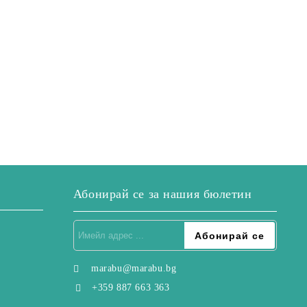
Абонирай се за нашия бюлетин
marabu@marabu.bg
+359 887 663 363