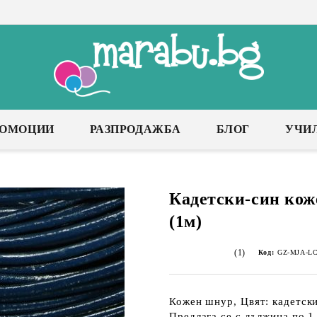
РОМОЦИИ
РАЗПРОДАЖБА
БЛОГ
УЧИ
Кадетски-син ко
(1м)
(1)
Код:
GZ-MJA-LC
Кожен шнур, Цвят: кадетски
Предлага се с дължина по 1