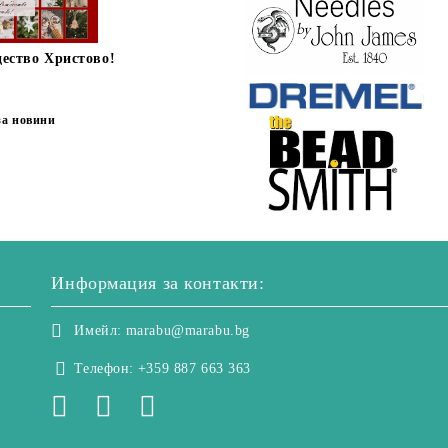
дество Христово!
за новини
Информация за контакти:
Имейл:
marabu@marabu.bg
Телефон:
+359 887 663 363