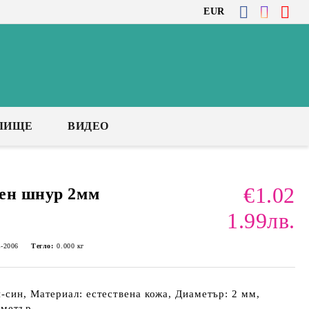
EUR
ЛИЩЕ
ВИДЕО
€1.02
жен шнур 2мм
1.99лв.
-2006
Тегло:
0.000
кг
-син, Материал: естествена кожа, Диаметър: 2 мм,
 метър