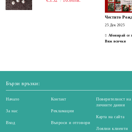
€5.52
10.80лв.
Честито Рож
25 Дек 2025
Абонирай се 
Виж всички
Бързи връзки:
Начало
Контакт
Поверителност на
личните данни
За нас
Рекламации
Карта на сайта
Вход
Въпроси и отговори
Лоялни клиенти