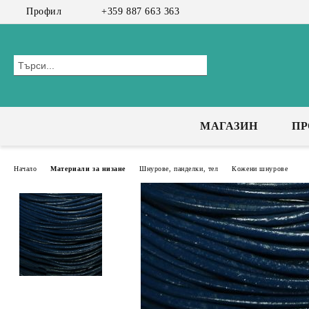
Профил
+359 887 663 363
МАГАЗИН
П
Начало
Материали за низане
Шнурове, панделки, тел
Кожени шнурове