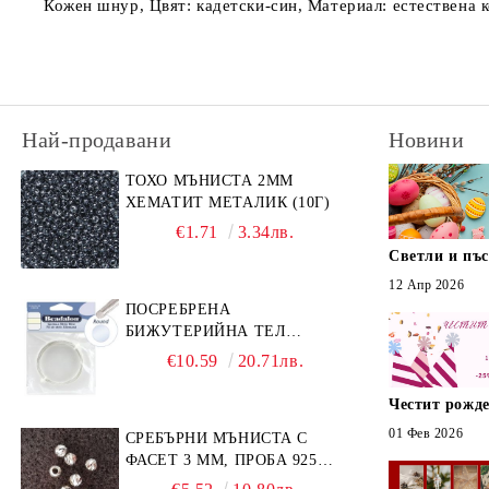
Кожен шнур, Цвят: кадетски-син, Материал: естествена 
Най-продавани
Новини
ТОХО МЪНИСТА 2ММ
ХЕМАТИТ МЕТАЛИК (10Г)
€1.71
3.34лв.
Светли и пъ
12 Апр 2026
ПОСРЕБРЕНА
БИЖУТЕРИЙНА ТЕЛ
GERMAN STYLE 20G (1БР)
€10.59
20.71лв.
Честит рожде
01 Фев 2026
СРЕБЪРНИ МЪНИСТА С
ФАСЕТ 3 ММ, ПРОБА 925
(10БР)