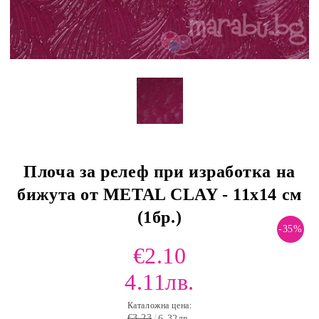
Плоча за релеф при изработка на
бижута от METAL CLAY - 11х14 см
(1бр.)
-35%
€2.10
4.11лв.
Каталожна цена:
€3.23
6.32лв.