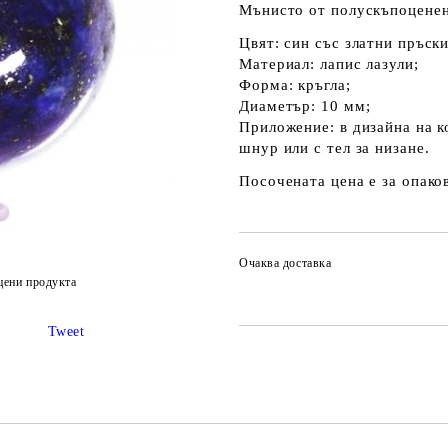
Мънисто от полускъпоценен
Цвят: син със златни пръски
Материал: лапис лазули;
Форма: кръгла;
Диаметър: 10 мм;
Приложение: в дизайна на к
шнур или с тел за низане.
Посочената цена е за опаков
Очаква доставка
цени продукта
Tweet