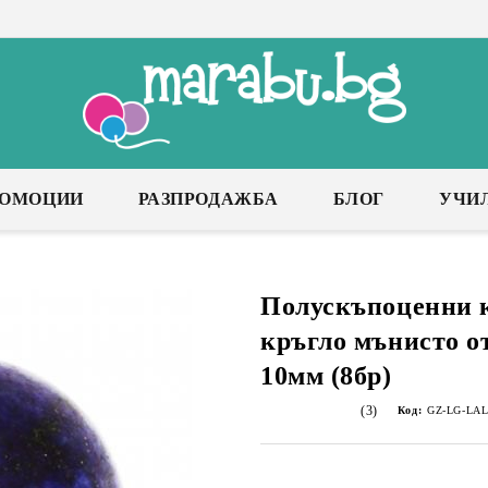
РОМОЦИИ
РАЗПРОДАЖБА
БЛОГ
УЧИ
Полускъпоценни 
кръгло мънисто о
10мм (8бр)
(3)
Код:
GZ-LG-LAL