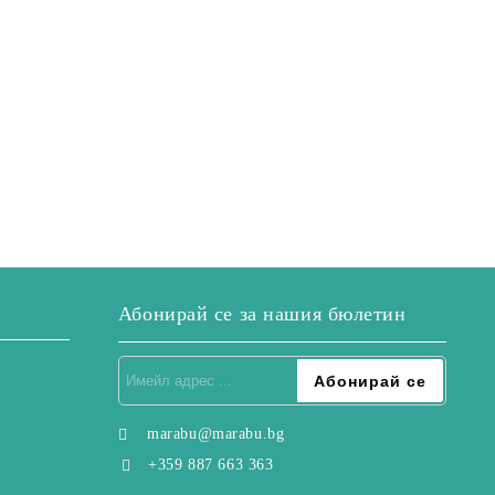
Абонирай се за нашия бюлетин
marabu@marabu.bg
+359 887 663 363