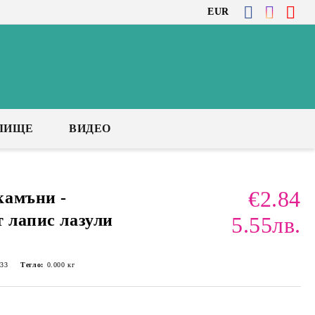
EUR
ЛИЩЕ
ВИДЕО
€2.84
камъни -
т лапис лазули
5.55лв.
33
Тегло:
0.000
кг