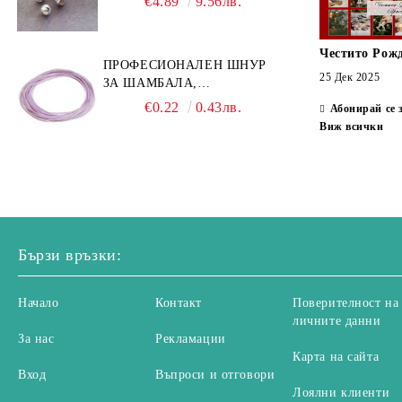
€4.89
9.56лв.
Честито Рож
ПРОФЕСИОНАЛЕН ШНУР
25 Дек 2025
ЗА ШАМБАЛА,
МИКРОМАКРАМЕ И
€0.22
0.43лв.
Абонирай се 
ВЪЗЛИ,GRIFFIN, ЦВЯТ
Виж всички
ЛЮЛЯК1ММ (1М)
Бързи връзки:
Начало
Контакт
Поверителност на
личните данни
За нас
Рекламации
Карта на сайта
Вход
Въпроси и отговори
Лоялни клиенти