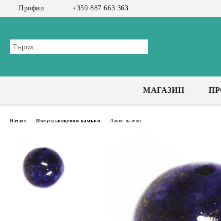
Профил
+359 887 663 363
МАГАЗИН
П
Начало
Полускъпоценни камъни
Лапис лазули