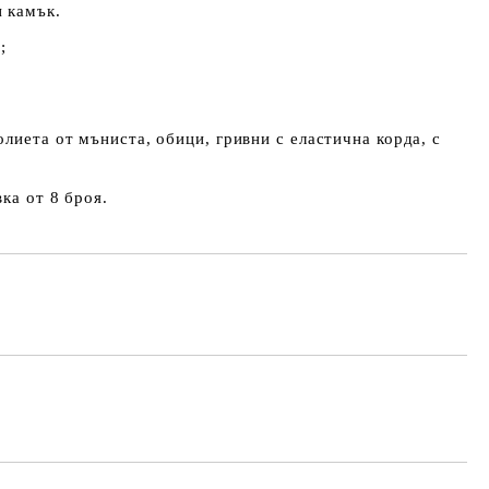
 камък.
;
олиета от мъниста, обици, гривни с еластична корда, с
ка от 8 броя.