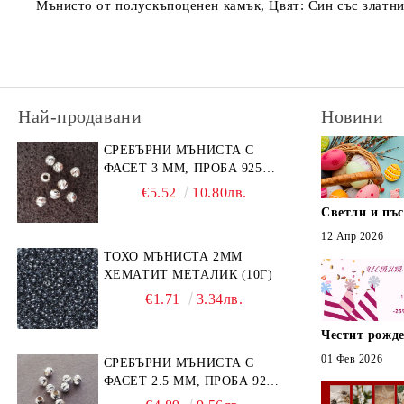
Мънисто от полускъпоценен камък, Цвят: Син със златни 
Най-продавани
Новини
СРЕБЪРНИ МЪНИСТА С
ФАСЕТ 3 ММ, ПРОБА 925
(10БР)
€5.52
10.80лв.
Светли и пъ
12 Апр 2026
ТОХО МЪНИСТА 2ММ
ХЕМАТИТ МЕТАЛИК (10Г)
€1.71
3.34лв.
Честит рожде
01 Фев 2026
СРЕБЪРНИ МЪНИСТА С
ФАСЕТ 2.5 ММ, ПРОБА 925
(10БР)