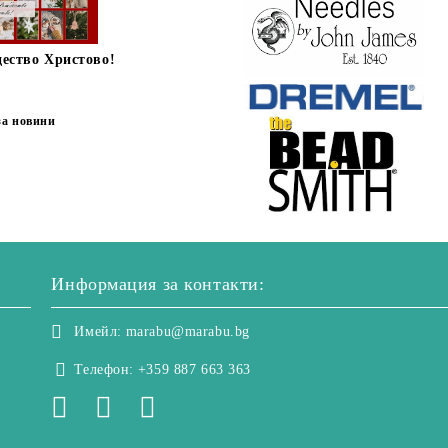
дество Христово!
за новини
Информация за контакти:
Имейл:
marabu@marabu.bg
Телефон:
+359 887 663 363