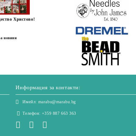
дество Христово!
за новини
Информация за контакти:
Имейл:
marabu@marabu.bg
Телефон:
+359 887 663 363