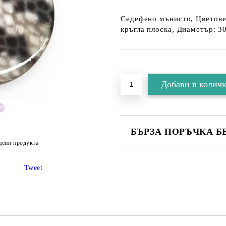
Седефено мънисто, Цветове:
кръгла плоска, Диаметър: 3
БЪРЗА ПОРЪЧКА Б
цени продукта
Tweet
Съгласен съм с
Политика
Ние ще се свържем с вас в рамки