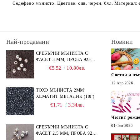
Седефено мънисто, Цветове: сив, черен, бял, Материал: 
Най-продавани
Новини
СРЕБЪРНИ МЪНИСТА С
ФАСЕТ 3 ММ, ПРОБА 925
(10БР)
€5.52
10.80лв.
Светли и пъ
12 Апр 2026
ТОХО МЪНИСТА 2ММ
ХЕМАТИТ МЕТАЛИК (10Г)
€1.71
3.34лв.
Честит рожде
01 Фев 2026
СРЕБЪРНИ МЪНИСТА С
ФАСЕТ 2.5 ММ, ПРОБА 925
(10БР)