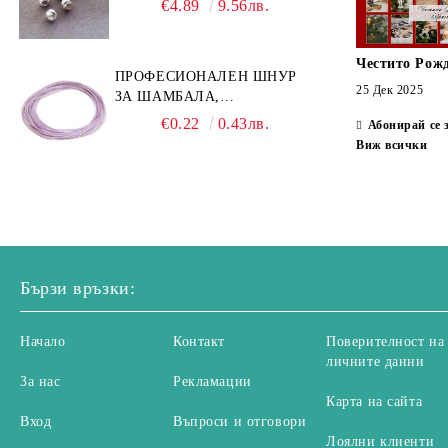
€4.89
9.56лв.
Честито Рож
ПРОФЕСИОНАЛЕН ШНУР
25 Дек 2025
ЗА ШАМБАЛА,
МИКРОМАКРАМЕ И
€0.22
0.43лв.
Абонирай се 
ВЪЗЛИ,GRIFFIN, ЦВЯТ
Виж всички
ЛЮЛЯК1ММ (1М)
Бързи връзки:
Начало
Контакт
Поверителност на
личните данни
За нас
Рекламации
Карта на сайта
Вход
Въпроси и отговори
Лоялни клиенти