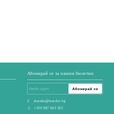
Абонирай се за нашия бюлетин
marabu@marabu.bg
+359 887 663 363