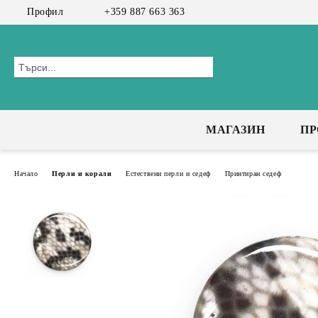
Профил
+359 887 663 363
МАГАЗИН
П
Начало
Перли и корали
Естествени перли и седеф
Принтиран седеф