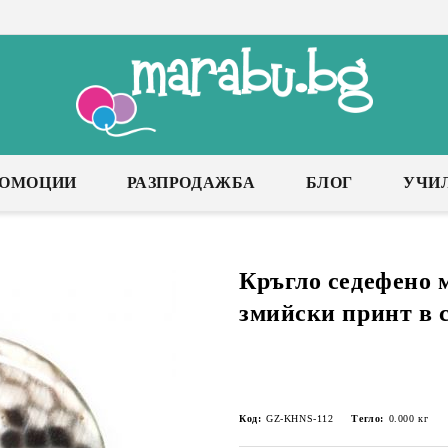
РОМОЦИИ
РАЗПРОДАЖБА
БЛОГ
УЧИ
Кръгло седефено 
змийски принт в с
Код:
GZ-KHNS-112
Тегло:
0.000
кг