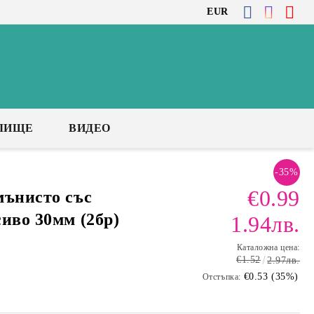
EUR
ЛИЩЕ
ВИДЕО
-35%
€0.99
мънисто със
иво 30мм (2бр)
1.94лв.
Каталожна цена:
€1.52
2.97лв.
€0.53 (35%)
Отстъпка: