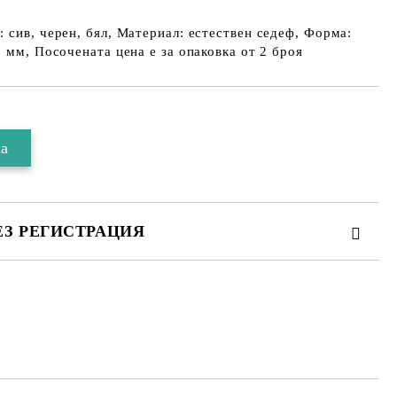
 сив, черен, бял, Материал: естествен седеф, Форма:
0 мм, Посочената цена е за опаковка от 2 броя
ЕЗ РЕГИСТРАЦИЯ
 за личните данни
те на работния ден.