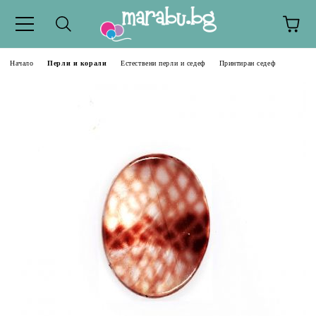
Начало
Перли и корали
Естествени перли и седеф
Принтиран седеф