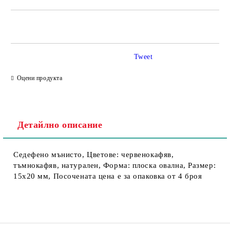
Tweet
Съгласен съм с
Политика за личните данни
Оцени продукта
Ние ще се свържем с вас в рамките на работния ден.
Детайлно описание
Седефено мънисто, Цветове: червенокафяв,
тъмнокафяв, натурален, Форма: плоска овална, Размер:
15х20 мм, Посочената цена е за опаковка от 4 броя