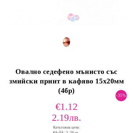
Овално седефено мънисто със
змийски принт в кафяво 15х20мм
(4бр)
-35%
€1.12
2.19лв.
Каталожна цена:
€1.73
3.38лв.