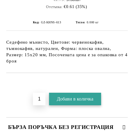
€0.61 (35%)
Отстъпка:
Код:
GZ-KHNS-613
Тегло:
0.000
кг
Седефено мънисто, Цветове: червенокафяв,
тъмнокафяв, натурален, Форма: плоска овална,
Размер: 15х20 мм, Посочената цена е за опаковка от 4
броя
БЪРЗА ПОРЪЧКА БЕЗ РЕГИСТРАЦИЯ