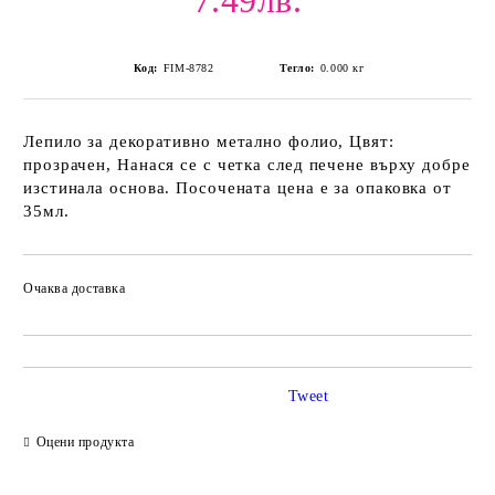
7.49лв.
Код:
FIM-8782
Тегло:
0.000
кг
Лепило за декоративно метално фолио, Цвят:
прозрачен, Нанася се с четка след печене върху добре
изстинала основа. Посочената цена е за опаковка от
35мл.
Очаква доставка
Tweet
Оцени продукта