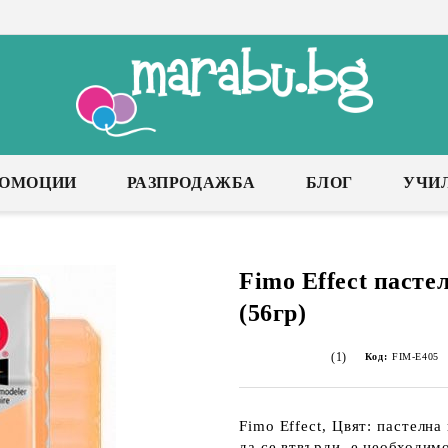
РОМОЦИИ
РАЗПРОДАЖБА
БЛОГ
УЧИ
Fimo Effect пасте
(56гр)
(1)
Код:
FIM-E405
Fimo Effect, Цвят: пастелна
да се втвърди, е необходим