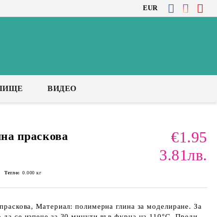
EUR
ЛИЩЕ
ВИДЕО
€1.95
лна праскова
3.81лв.
Тегло:
0.000
кг
 праскова, Материал: полимерна глина за моделиране. За
о да се изпече за 30 минути във фурна на 110°С. Преди