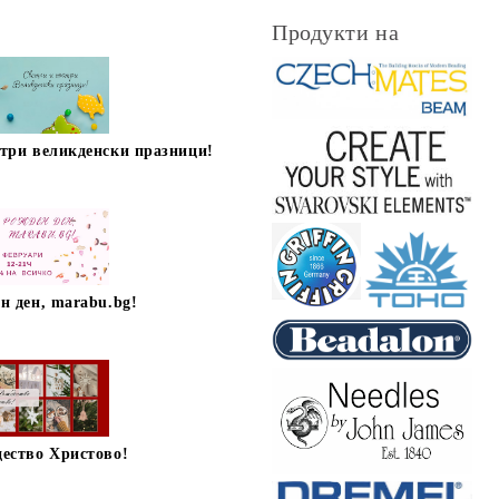
Продукти на
стри великденски празници!
н ден, marabu.bg!
дество Христово!