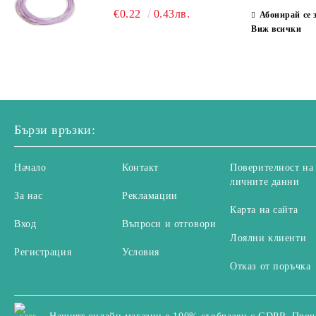
МИКРОМАКРАМЕ И
€0.22
0.43лв.
Абонирай се 
ВЪЗЛИ,GRIFFIN, ЦВЯТ
Виж всички
ЛЮЛЯК1ММ (1М)
Бързи връзки:
Начало
Контакт
Поверителност на
личните данни
За нас
Рекламации
Карта на сайта
Вход
Въпроси и отговори
Лоялни клиенти
Регистрация
Условия
Отказ от поръчка