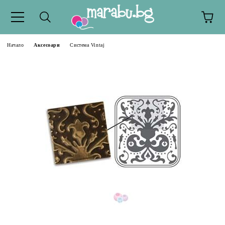
Начало
Аксесоари
Система Vintaj