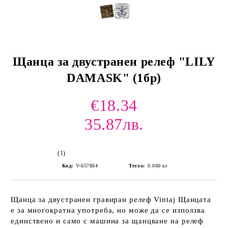
Щанца за двустранен релеф "LILY
DAMASK" (1бр)
€18.34
35.87лв.
(1)
Код:
V-657864
Тегло:
0.000
кг
Щанца за двустранен гравиран релеф Vintaj Щанцата
е за многократна употреба, но може да се използва
единствено и само с машина за щанцване на релеф