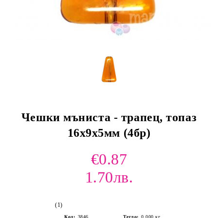
Чешки мъниста - трапец, топаз
16х9х5мм (4бр)
€0.87
1.70лв.
(1)
Код:
3846
Тегло:
0.000
кг