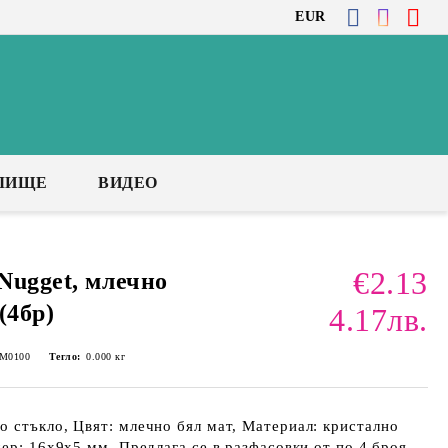
EUR
ЛИЩЕ
ВИДЕО
€2.13
Nugget, млечно
(4бр)
4.17лв.
-M0100
Тегло:
0.000
кг
 стъкло, Цвят: млечно бял мат, Материал: кристално
мер: 16х9х5 мм, Предлага се в разфасовки от по 4 броя