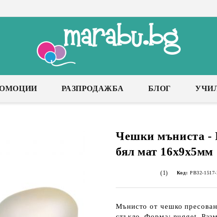
РОМОЦИИ
РАЗПРОДАЖБА
БЛОГ
УЧИ
Чешки мъниста - 
бял мат 16х9х5мм 
(1)
Код:
PB32-1517
Мънисто от чешко пресовано
стъкло, Форма: nugget, Раз