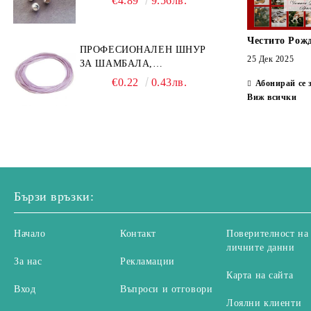
€4.89
9.56лв.
Честито Рож
ПРОФЕСИОНАЛЕН ШНУР
25 Дек 2025
ЗА ШАМБАЛА,
МИКРОМАКРАМЕ И
€0.22
0.43лв.
Абонирай се 
ВЪЗЛИ,GRIFFIN, ЦВЯТ
Виж всички
ЛЮЛЯК1ММ (1М)
Бързи връзки:
Начало
Контакт
Поверителност на
личните данни
За нас
Рекламации
Карта на сайта
Вход
Въпроси и отговори
Лоялни клиенти