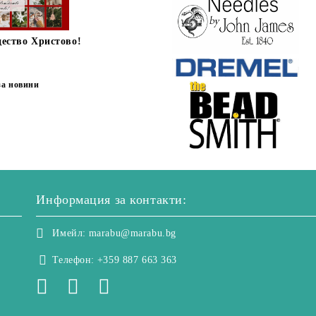
дество Христово!
за новини
Информация за контакти:
Имейл:
marabu@marabu.bg
Телефон:
+359 887 663 363