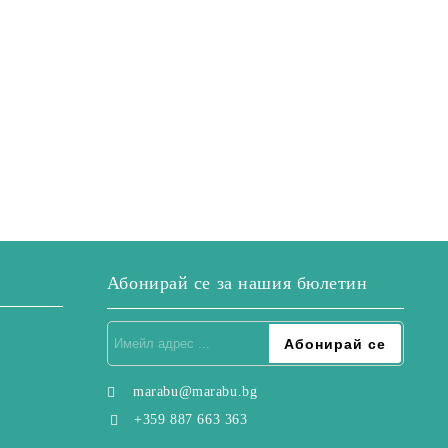
Абонирай се за нашия бюлетин
marabu@marabu.bg
+359 887 663 363