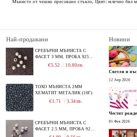
Мънисто от чешко пресовано стъкло, Цвят: млечно бял ма
Най-продавани
Новини
СРЕБЪРНИ МЪНИСТА С
ФАСЕТ 3 ММ, ПРОБА 925
(10БР)
€5.52
10.80лв.
Светли и пъ
12 Апр 2026
ТОХО МЪНИСТА 2ММ
ХЕМАТИТ МЕТАЛИК (10Г)
€1.71
3.34лв.
Честит рожде
01 Фев 2026
СРЕБЪРНИ МЪНИСТА С
ФАСЕТ 2.5 ММ, ПРОБА 925
(10БР)