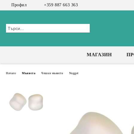
Профил
+359 887 663 363
МАГАЗИН
П
Начало
Мъниста
Чешки мъниста
Nugget