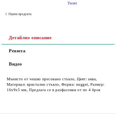
Tweet
Съгласен съм с
Политика за личните данни
Оцени продукта
Ние ще се свържем с вас в рамките на работния ден.
Детайлно описание
Ревюта
Видео
Мънисто от чешко пресовано стъкло, Цвят: аква,
Материал: кристално стъкло, Форма: nugget, Размер:
16х9х5 мм, Предлага се в разфасовки от по 4 броя