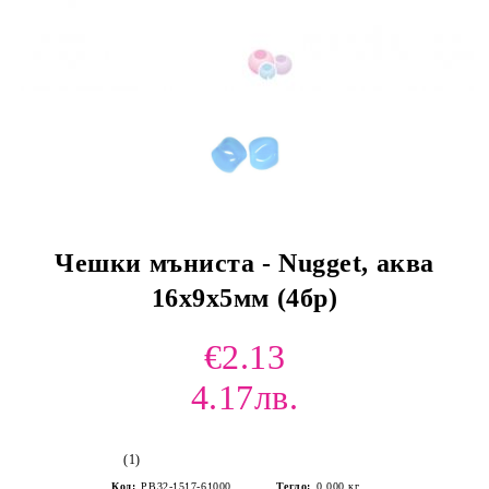
Чешки мъниста - Nugget, аква
16х9х5мм (4бр)
€2.13
4.17лв.
(1)
Код:
PB32-1517-61000
Тегло:
0.000
кг