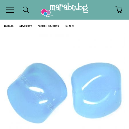
Начало
Мъниста
Чешки мъниста
Nugget