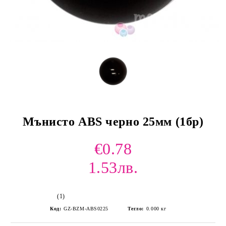
Мънисто ABS черно 25мм (1бр)
€0.78
1.53лв.
(1)
Код:
GZ-BZM-ABS0225
Тегло:
0.000
кг