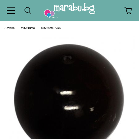
Начало
Мъниста
Мъниста ABS