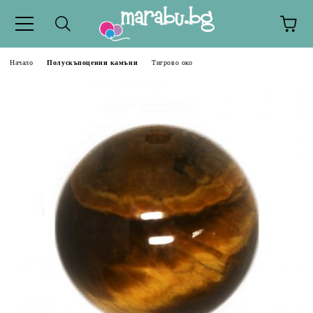
Начало
Полускъпоценни камъни
Тигрово око