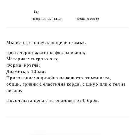
(2)
Код:
GZ-LG-TEE33
Тегло:
0.000
кг
Мънисто от полускъпоценен камък.
Цвят: черно-жълто-кафяв на ивици;
Материал: тигрово око;
Форма: кръгла;
Диаметър: 10 мм;
Приложение: в дизайна на колиета от мъниста,
обици, гривни с еластична корда, с шнур или с тел за
низане.
Посочената цена е за опаковка от 8 броя.