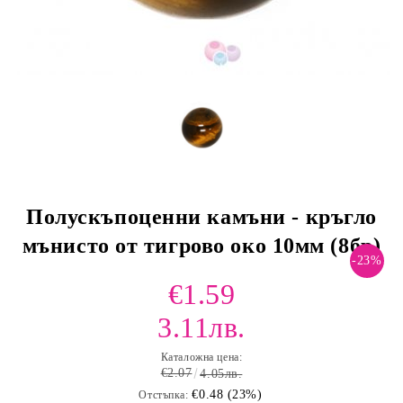
Полускъпоценни камъни - кръгло
мънисто от тигрово око 10мм (8бр)
-23%
€1.59
3.11лв.
Каталожна цена:
€2.07
4.05лв.
€0.48 (23%)
Отстъпка: