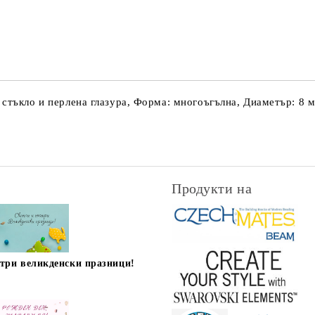
Съгласен съм с
Политика
Ние ще се свържем с вас в рамки
стъкло и перлена глазура, Форма: многоъгълна, Диаметър: 8 м
Продукти на
стри великденски празници!