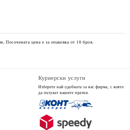
 за личните данни
те на работния ден.
м, Посочената цена е за опаковка от 10 броя.
Куриерски услуги
Изберете най-удобната за вас фирма, с която
да пътуват вашите пратки.