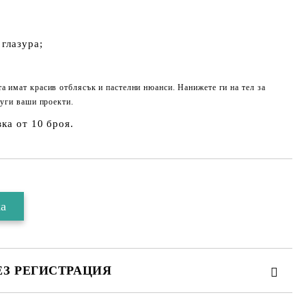
 глазура;
а имат красив отблясък и пастелни нюанси. Нанижете ги на тел за
руги ваши проекти.
ка от 10 броя.
ЕЗ РЕГИСТРАЦИЯ