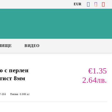
EUR
ЛИЩЕ
ВИДЕО
€1.35
о с перлен
етист 8мм
2.64лв.
-104
Тегло:
0.000
кг