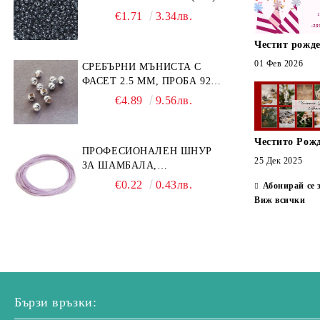
€1.71
3.34лв.
Честит рожде
01 Фев 2026
СРЕБЪРНИ МЪНИСТА С
ФАСЕТ 2.5 ММ, ПРОБА 925
(10БР)
€4.89
9.56лв.
Честито Рож
ПРОФЕСИОНАЛЕН ШНУР
25 Дек 2025
ЗА ШАМБАЛА,
МИКРОМАКРАМЕ И
€0.22
0.43лв.
Абонирай се 
ВЪЗЛИ,GRIFFIN, ЦВЯТ
Виж всички
ЛЮЛЯК1ММ (1М)
Бързи връзки: