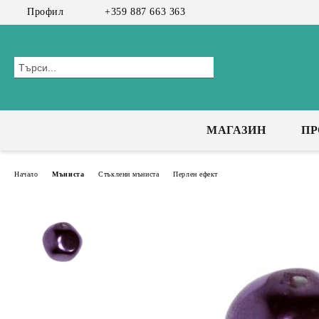
Профил
+359 887 663 363
МАГАЗИН
П
Начало
Мъниста
Стъклени мъниста
Перлен ефект