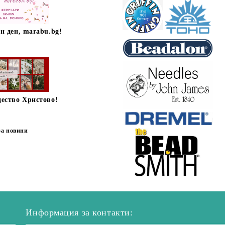
н ден, marabu.bg!
дество Христово!
за новини
Информация за контакти: