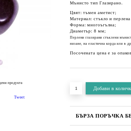
Мънисто тип Глазирано.
Цвят: тъмен аметист;
Материал: стъкло и перлена
Форма: многоъгълна;
Диаметър: 8 мм;
Перлени глазирани стъклени мънист
низане, на еластична корда или в д
Посочената цена е за опаков
цени продукта
Tweet
БЪРЗА ПОРЪЧКА Б