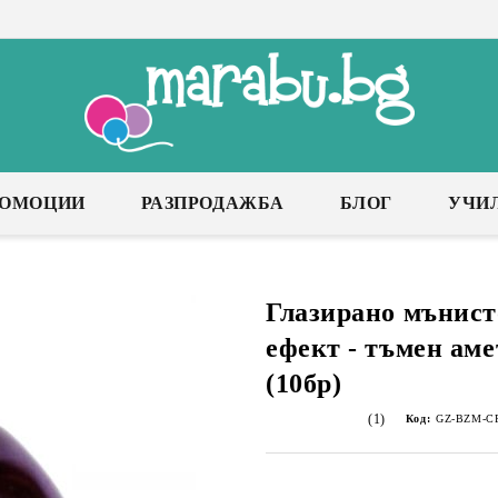
РОМОЦИИ
РАЗПРОДАЖБА
БЛОГ
УЧИ
Глазирано мънист
ефект - тъмен ам
(10бр)
(1)
Код:
GZ-BZM-CP