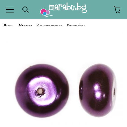
Начало
Мъниста
Стъклени мъниста
Перлен ефект