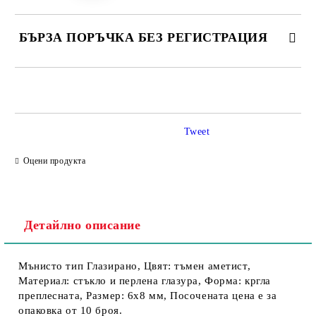
БЪРЗА ПОРЪЧКА БЕЗ РЕГИСТРАЦИЯ
Tweet
Съгласен съм с
Политика за личните данни
Оцени продукта
Ние ще се свържем с вас в рамките на работния ден.
Детайлно описание
Мънисто тип Глазирано, Цвят: тъмен аметист,
Материал: стъкло и перлена глазура, Форма: кргла
преплесната, Размер: 6х8 мм, Посочената цена е за
опаковка от 10 броя.