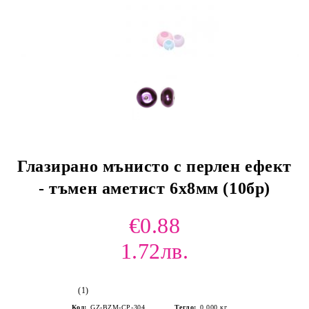
Глазирано мънисто с перлен ефект
- тъмен аметист 6х8мм (10бр)
€0.88
1.72лв.
(1)
Код:
GZ-BZM-CP-304
Тегло:
0.000
кг