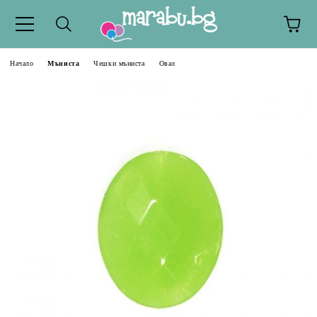
Начало
Мъниста
Чешки мъниста
Овал