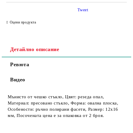
Tweet
Съгласен съм с
Политика за личните данни
Оцени продукта
Ние ще се свържем с вас в рамките на работния ден.
Детайлно описание
Ревюта
Видео
Мънисто от чешко стъкло, Цвят: резеда опал,
Материал: пресовано стъкло, Форма: овална плоска,
Особености: ръчно полирани фасети, Размер: 12х16
мм, Посочената цена е за опаковка от 2 броя.