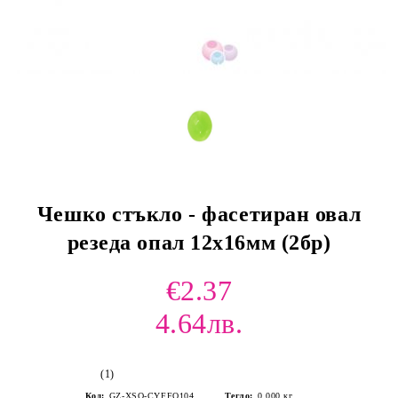
Чешко стъкло - фасетиран овал
резеда опал 12х16мм (2бр)
€2.37
4.64лв.
(1)
Код:
GZ-XSQ-CYFFO104
Тегло:
0.000
кг