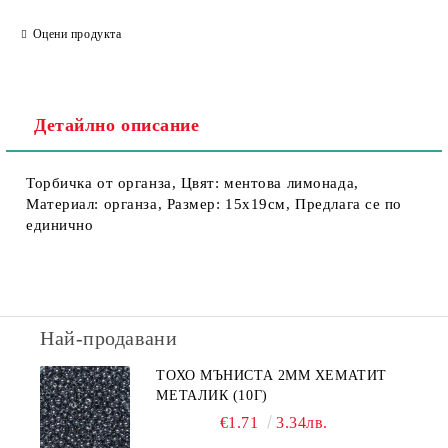
Съгласен съм с
Политика за личните данни
Оцени продукта
Ние ще се свържем с вас в рамките на работния ден.
Детайлно описание
Торбичка от органза, Цвят: ментова лимонада,
Материал: органза, Размер: 15х19см, Предлага се по
единично
Най-продавани
ТОХО МЪНИСТА 2ММ ХЕМАТИТ
МЕТАЛИК (10Г)
€1.71
3.34лв.