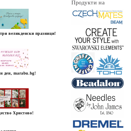
Продукти на
стри великденски празници!
н ден, marabu.bg!
дество Христово!