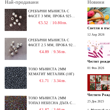
Най-продавани
Новини
СРЕБЪРНИ МЪНИСТА С
ФАСЕТ 3 ММ, ПРОБА 925
(10БР)
€5.52
10.80лв.
Светли и пъ
12 Апр 2026
СРЕБЪРНИ МЪНИСТА С
ФАСЕТ 2.5 ММ, ПРОБА 925
(10БР)
€4.89
9.56лв.
Честит рожде
01 Фев 2026
ТОХО МЪНИСТА 2ММ
ХЕМАТИТ МЕТАЛИК (10Г)
€1.71
3.34лв.
Честито Рож
ТОХО МЪНИСТА 2ММ
25 Дек 2025
ТОПАЗ НЕБЕСНА ДЪГА С
ЧЕРЕН КАНТ (10Г)
€1.87
3.66лв.