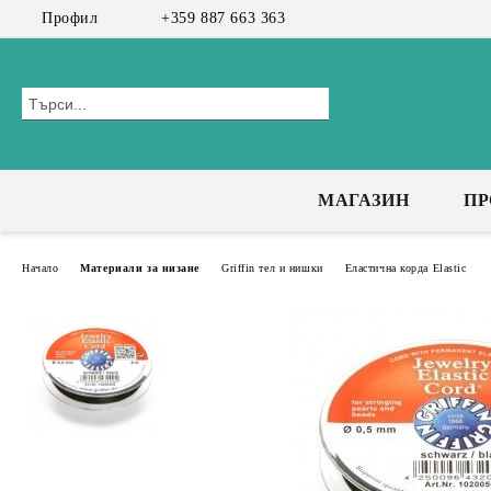
Профил
+359 887 663 363
МАГАЗИН
П
Начало
Материали за низане
Griffin тел и нишки
Еластична корда Elastic