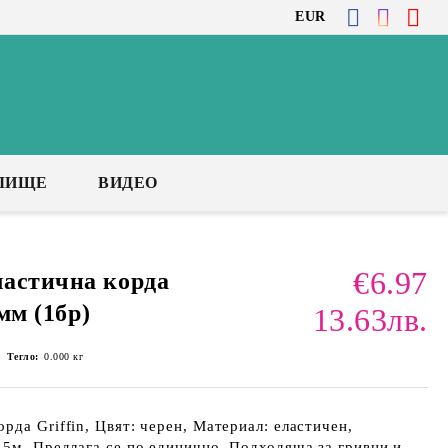
EUR
ЛИЩЕ
ВИДЕО
€6.97
астична корда
5мм (1бр)
13.63лв.
Тегло:
0.000
кг
рда Griffin, Цвят: черен, Материал: еластичен,
 5м, Предлага се по единично. Подходяща за гривни и