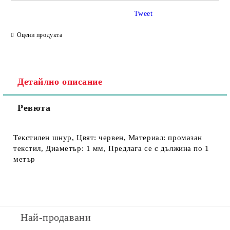
Tweet
Съгласен съм с
Политика за личните данни
Оцени продукта
Ние ще се свържем с вас в рамките на работния ден.
Детайлно описание
Ревюта
Текстилен шнур, Цвят: червен, Материал: промазан
текстил, Диаметър: 1 мм, Предлага се с дължина по 1
метър
Най-продавани