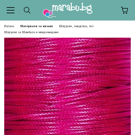
Начало
Материали за низане
Шнурове, панделки, тел
Шнурове за Шамбала и микромакраме