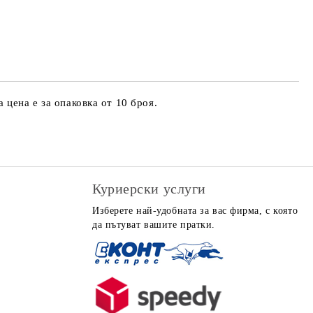
 за личните данни
те на работния ден.
цена е за опаковка от 10 броя.
Куриерски услуги
Изберете най-удобната за вас фирма, с която
да пътуват вашите пратки.