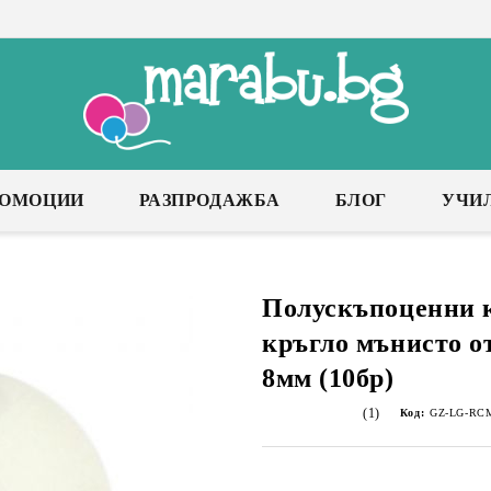
РОМОЦИИ
РАЗПРОДАЖБА
БЛОГ
УЧИ
Полускъпоценни 
кръгло мънисто о
8мм (10бр)
(1)
Код:
GZ-LG-RC