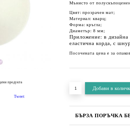
Мънисто от полускъпоценен
Цвят: прозрачен мат;
Материал: кварц;
Форма: кръгла;
Диаметър: 8 мм;
Приложение: в дизайна
еластична корда, с шнур
Посочената цена е за опаков
цени продукта
Tweet
БЪРЗА ПОРЪЧКА Б