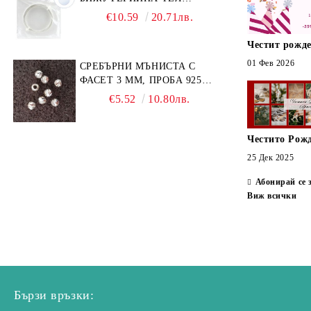
GERMAN STYLE 20G (1БР)
€10.59
20.71лв.
Честит рожде
01 Фев 2026
СРЕБЪРНИ МЪНИСТА С
ФАСЕТ 3 ММ, ПРОБА 925
(10БР)
€5.52
10.80лв.
Честито Рож
25 Дек 2025
Абонирай се 
Виж всички
Бързи връзки: