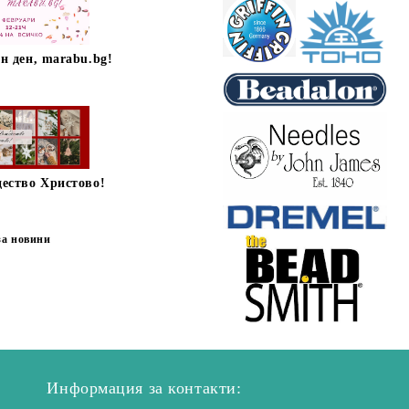
н ден, marabu.bg!
дество Христово!
за новини
Информация за контакти: