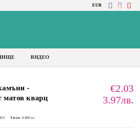
EUR
ЛИЩЕ
ВИДЕО
€2.03
камъни -
т матов кварц
3.97лв.
М23
Тегло:
0.000
кг