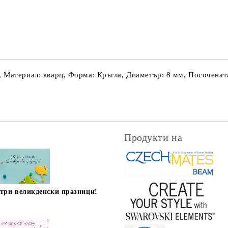
Съгласен съм с
Политика
Ние ще се свържем с вас в рамки
 Материал: кварц, Форма: Кръгла, Диаметър: 8 мм, Посочената 
Продукти на
стри великденски празници!