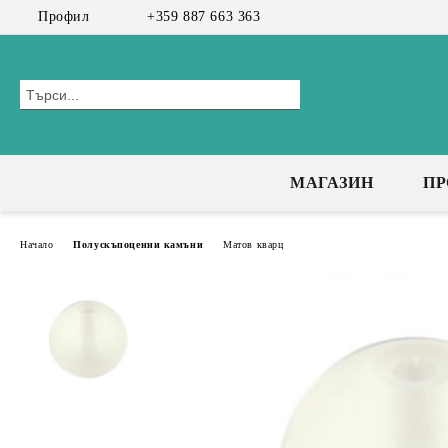
Профил
+359 887 663 363
МАГАЗИН
П
Начало
Полускъпоценни камъни
Матов кварц