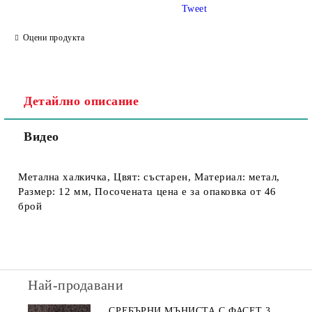
Tweet
Съгласен съм с
Политика за личните данни
Оцени продукта
Ние ще се свържем с вас в рамките на работния ден.
Детайлно описание
Видео
Метална халкичка, Цвят: състарен, Материал: метал,
Размер: 12 мм, Посочената цена е за опаковка от 46
брой
Най-продавани
СРЕБЪРНИ МЪНИСТА С ФАСЕТ 3