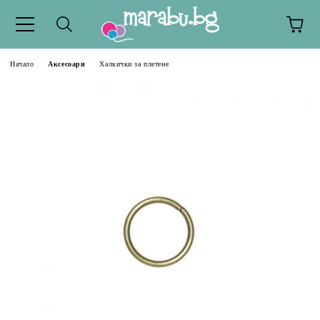
Начало
Аксесоари
Халкички за плетене