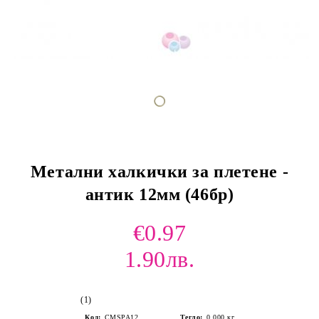
Метални халкички за плетене -
антик 12мм (46бр)
€0.97
1.90лв.
(1)
Код:
CMSPA12
Тегло:
0.000
кг