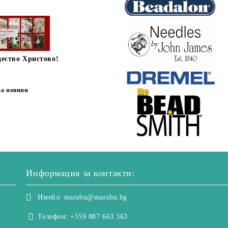
дество Христово!
за новини
Информация за контакти:
Имейл:
marabu@marabu.bg
Телефон:
+359 887 663 363