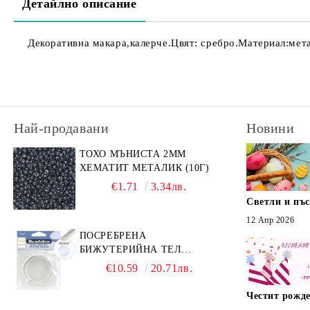
Детайлно описание
Декоративна макара,калерче.Цвят: сребро.Материал:мета
Най-продавани
Новини
ТОХО МЪНИСТА 2ММ
ХЕМАТИТ МЕТАЛИК (10Г)
€1.71
3.34лв.
Светли и пъ
12 Апр 2026
ПОСРЕБРЕНА
БИЖУТЕРИЙНА ТЕЛ
GERMAN STYLE 20G (1БР)
€10.59
20.71лв.
Честит рожде