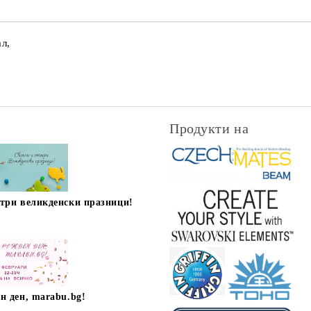
л,
Продукти на
стри великденски празници!
н ден, marabu.bg!