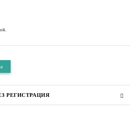
ой.
ЕЗ РЕГИСТРАЦИЯ
 за личните данни
те на работния ден.