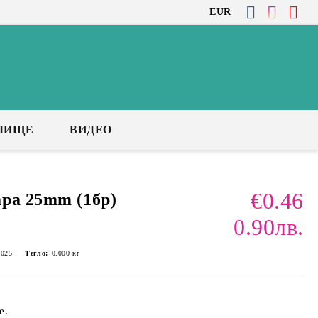
EUR
ЛИЩЕ
ВИДЕО
€0.46
ра 25mm (1бр)
0.90лв.
025
Тегло:
0.000
кг
е.