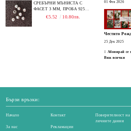
01 Фев 2026
СРЕБЪРНИ МЪНИСТА С
ФАСЕТ 3 ММ, ПРОБА 925
(10БР)
€5.52
10.80лв.
Честито Рож
25 Дек 2025
Абонирай се 
Виж всички
Бързи връзки:
Начало
Контакт
Поверителност на
личните данни
За нас
Рекламации