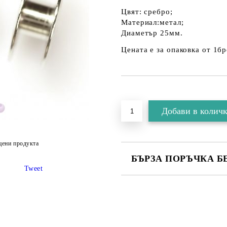
Цвят: сребро;
Материал:метал;
Диаметър 25мм.
Цената е за опаковка от 1бр
цени продукта
БЪРЗА ПОРЪЧКА Б
Tweet
Съгласен съм с
Политика
Ние ще се свържем с вас в рамки