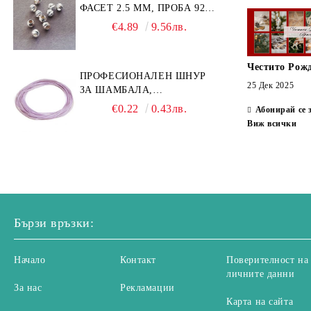
ФАСЕТ 2.5 ММ, ПРОБА 925
(10БР)
€4.89
9.56лв.
Честито Рож
ПРОФЕСИОНАЛЕН ШНУР
25 Дек 2025
ЗА ШАМБАЛА,
МИКРОМАКРАМЕ И
€0.22
0.43лв.
Абонирай се 
ВЪЗЛИ,GRIFFIN, ЦВЯТ
Виж всички
ЛЮЛЯК1ММ (1М)
Бързи връзки:
Начало
Контакт
Поверителност на
личните данни
За нас
Рекламации
Карта на сайта