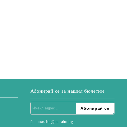
Абонирай се за нашия бюлетин
marabu@marabu.bg