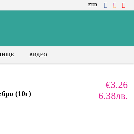
EUR
ЛИЩЕ
ВИДЕО
€3.26
бро (10г)
6.38лв.