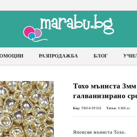
РОМОЦИИ
РАЗПРОДАЖБА
БЛОГ
УЧИ
Тохо мъниста 3мм
галванизирано сре
Код:
TRD-8-PF558
Тегло:
0.000
кг
Японски мъниста Тохо.