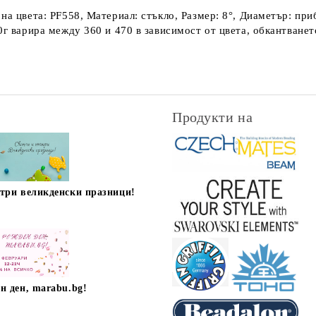
на цвета: PF558, Материал: стъкло, Размер: 8°, Диаметър: при
0г варира между 360 и 470 в зависимост от цвета, обкантването
Продукти на
стри великденски празници!
н ден, marabu.bg!