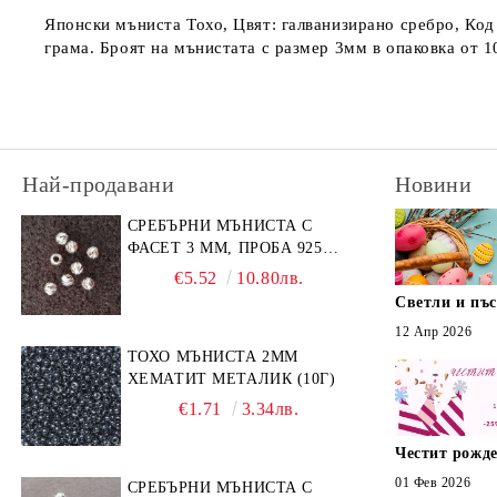
Японски мъниста Тохо, Цвят: галванизирано сребро, Код 
грама. Броят на мънистата с размер 3мм в опаковка от 1
Най-продавани
Новини
СРЕБЪРНИ МЪНИСТА С
ФАСЕТ 3 ММ, ПРОБА 925
(10БР)
€5.52
10.80лв.
Светли и пъ
12 Апр 2026
ТОХО МЪНИСТА 2ММ
ХЕМАТИТ МЕТАЛИК (10Г)
€1.71
3.34лв.
Честит рожде
01 Фев 2026
СРЕБЪРНИ МЪНИСТА С