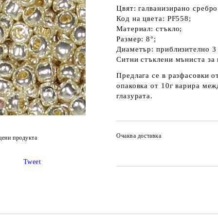
Цвят: галванизирано сребро
Код на цвета: PF558;
Материал: стъкло;
Размер: 8°;
Диаметър: приблизително 3
Ситни стъклени мъниста за 
Предлага се в разфасовки о
опаковка от 10г варира меж
глазурата.
Очаква доставка
цени продукта
Tweet