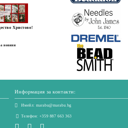
дество Христово!
за новини
Информация за контакти:
Имейл:
marabu@marabu.bg
Телефон:
+359 887 663 363