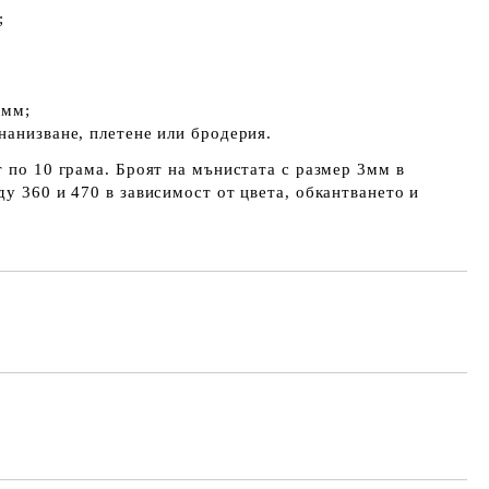
;
 мм;
нанизване, плетене или бродерия.
т по 10 грама. Броят на мънистата с размер 3мм в
ду 360 и 470 в зависимост от цвета, обкантването и