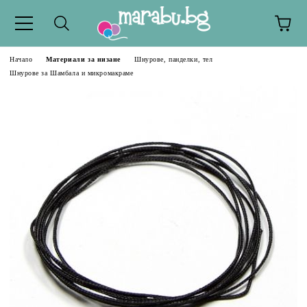
Начало
Материали за низане
Шнурове, панделки, тел
Шнурове за Шамбала и микромакраме