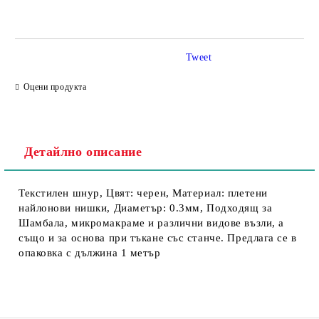
Tweet
Съгласен съм с
Политика за личните данни
Оцени продукта
Ние ще се свържем с вас в рамките на работния ден.
Детайлно описание
Текстилен шнур, Цвят: черен, Материал: плетени
найлонови нишки, Диаметър: 0.3мм, Подходящ за
Шамбала, микромакраме и различни видове възли, а
също и за основа при тъкане със станче. Предлага се в
опаковка с дължина 1 метър