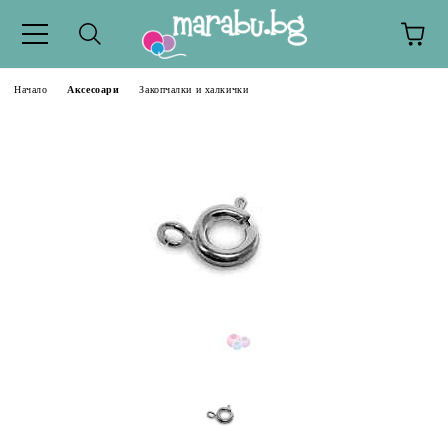
Начало
Аксесоари
Закопчалки и халкички