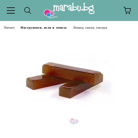
Начало
Инструменти, игли и лепила
Лепила, смоли, глазури