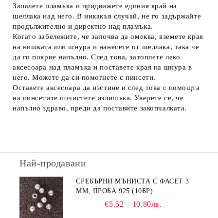
Запалете пламъка и придвижете единия край на
шеллака над него. В никакъв случай, не го задържайте
продължително и директно над пламъка.
Когато забележите, че започва да омеква, вземете края
на нишката или шнура и нанесете от шеллака, така че
да го покрие напълно. След това, затоплете леко
аксесоара над пламъка и поставете края на шнура в
него. Можете да си помогнете с пинсети.
Оставете аксесоара да изстине и след това с помощта
на пинсетите почистете излишъка. Уверете се, че
напълно здраво, преди да поставите закопчалката.
Най-продавани
СРЕБЪРНИ МЪНИСТА С ФАСЕТ 3
ММ, ПРОБА 925 (10БР)
€5.52
10.80лв.