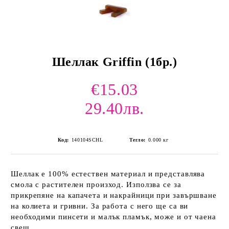
Шеллак Griffin (1бр.)
€15.03
29.40лв.
Код:
140104SCHL
Тегло:
0.000
кг
Шеллак е 100% естествен материал и представлява
смола с растителен произход. Използва се за
прикрепяне на капачета и накрайници при завършване
на колиета и гривни. За работа с него ще са ви
необходими пинсети и малък пламък, може и от чаена
свещ.