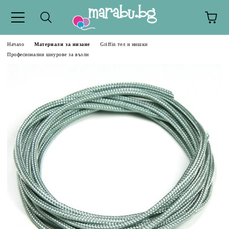
Начало
Материали за низане
Griffin тел и нишки
Професионални шнурове за възли