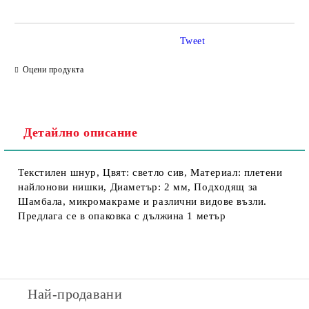
Tweet
Съгласен съм с
Политика за личните данни
Оцени продукта
Ние ще се свържем с вас в рамките на работния ден.
Детайлно описание
Текстилен шнур, Цвят: светло сив, Материал: плетени
найлонови нишки, Диаметър: 2 мм, Подходящ за
Шамбала, микромакраме и различни видове възли.
Предлага се в опаковка с дължина 1 метър
Най-продавани