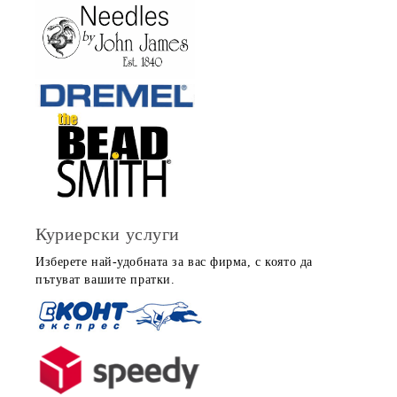
Куриерски услуги
Изберете най-удобната за вас фирма, с която да
пътуват вашите пратки.