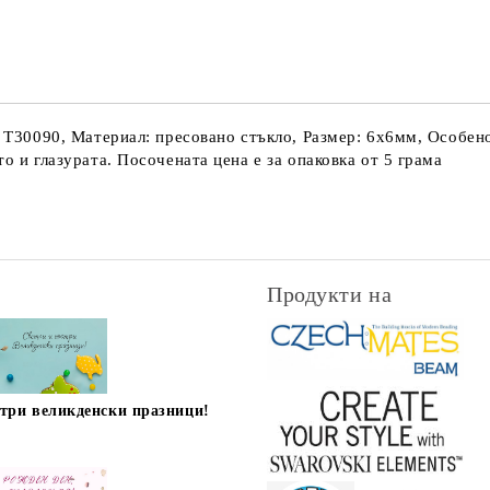
Съгласен съм с
Политика
Ние ще се свържем с вас в рамки
: T30090, Материал: пресовано стъкло, Размер: 6х6мм, Особено
о и глазурата. Посочената цена е за опаковка от 5 грама
Продукти на
стри великденски празници!