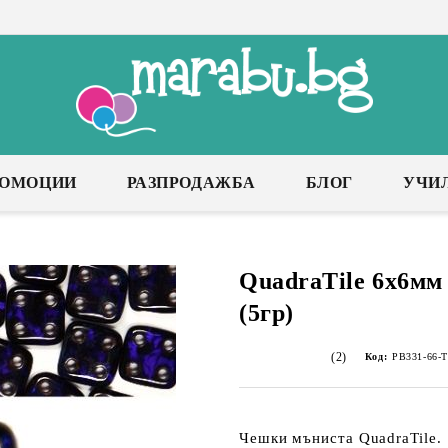
РОМОЦИИ
РАЗПРОДАЖБА
БЛОГ
УЧИ
QuadraTile 6x6мм 
(5гр)
(2)
Код:
PB331-66-T
Чешки мъниста QuadraTile.