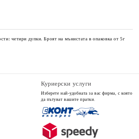
 за личните данни
те на работния ден.
сти: четири дупки. Броят на мънистата в опаковка от 5г
Куриерски услуги
Изберете най-удобната за вас фирма, с която
да пътуват вашите пратки.