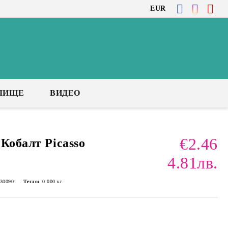
EUR
ЛИЩЕ
ВИДЕО
€2.46
Кобалт Picasso
4.81лв.
30090
Тегло:
0.000
кг