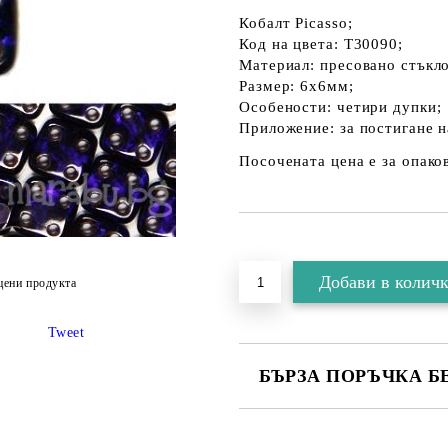
Кобалт Picasso;
Код на цвета: T30090;
Материал: пресовано стъкло
Размер: 6х6мм;
Особености: четири дупки;
Приложение: за постигане н
Посочената цена е за опаков
цени продукта
Tweet
БЪРЗА ПОРЪЧКА Б