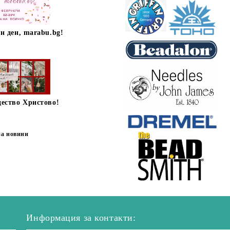
н ден, marabu.bg!
дество Христово!
за новини
Информация за контакти: