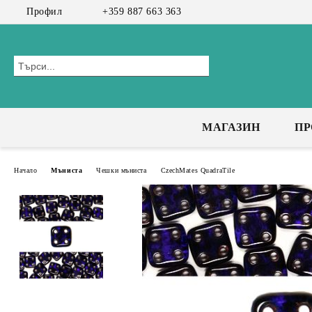
Профил
+359 887 663 363
МАГАЗИН
П
Начало
Мъниста
Чешки мъниста
CzechMates QuadraTile