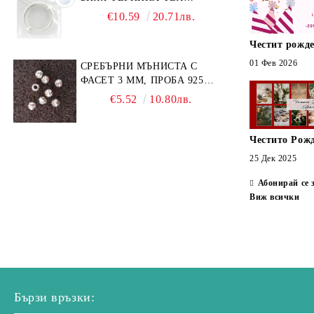
GERMAN STYLE 20G (1БР)
€10.59
20.71лв.
Честит рожде
01 Фев 2026
СРЕБЪРНИ МЪНИСТА С
ФАСЕТ 3 ММ, ПРОБА 925
(10БР)
€5.52
10.80лв.
Честито Рож
25 Дек 2025
Абонирай се 
Виж всички
Бързи връзки: