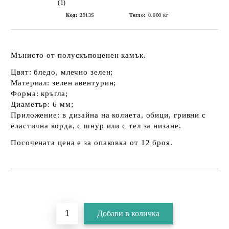
(1)
Код:
2913S
Тегло:
0.000
кг
Мънисто от полускъпоценен камък.
Цвят: бледо, млечно зелен;
Материал: зелен авентурин;
Форма: кръгла;
Диаметър: 6 мм;
Приложение: в дизайна на колиета, обици, гривни с
еластична корда, с шнур или с тел за низане.
Посочената цена е за опаковка от 12 броя.