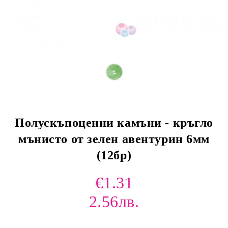
Полускъпоценни камъни - кръгло
мънисто от зелен авентурин 6мм
(12бр)
€1.31
2.56лв.