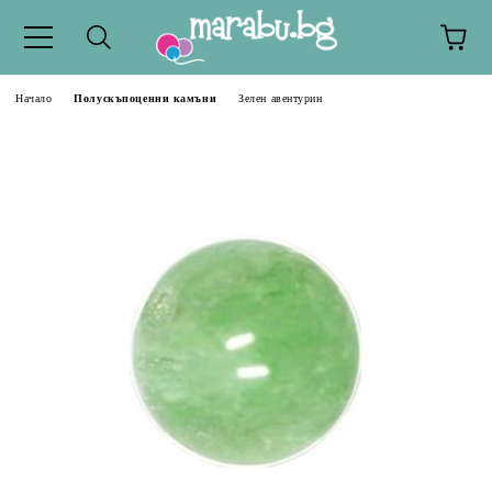
Начало
Полускъпоценни камъни
Зелен авентурин