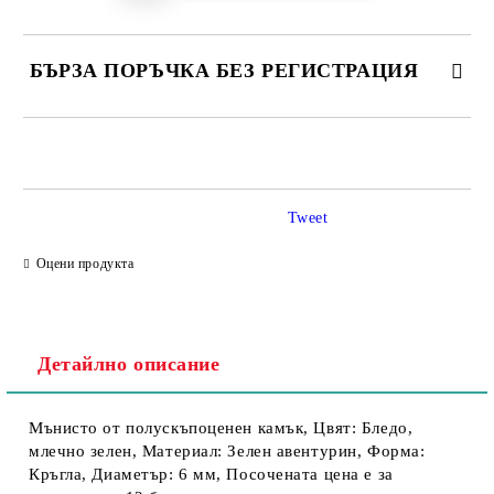
БЪРЗА ПОРЪЧКА БЕЗ РЕГИСТРАЦИЯ
Tweet
Съгласен съм с
Политика за личните данни
Оцени продукта
Ние ще се свържем с вас в рамките на работния ден.
Детайлно описание
Мънисто от полускъпоценен камък, Цвят: Бледо,
млечно зелен, Материал: Зелен авентурин, Форма:
Кръгла, Диаметър: 6 мм, Посочената цена е за