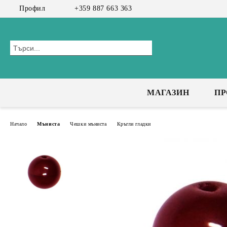
Профил
+359 887 663 363
МАГАЗИН
П
Начало
Мъниста
Чешки мъниста
Кръгли гладки