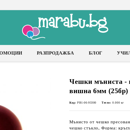
РОМОЦИИ
РАЗПРОДАЖБА
БЛОГ
УЧИ
Чешки мъниста - 
вишна 6мм (25бр)
Код:
PB1-06-93300
Тегло:
0.000
кг
Мънисто от чешко пресован
чешко стъкло, Форма: кръгл