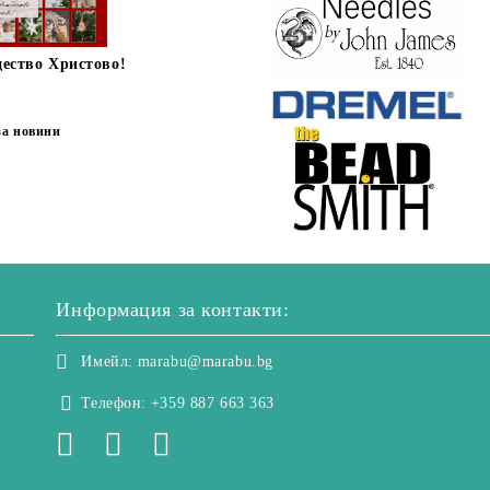
дество Христово!
за новини
Информация за контакти:
Имейл:
marabu@marabu.bg
Телефон:
+359 887 663 363