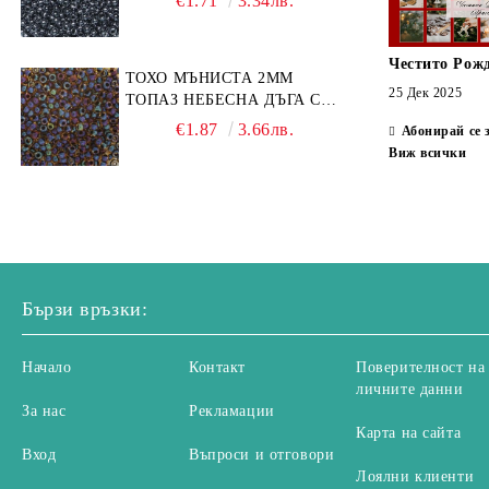
€1.71
3.34лв.
Честито Рож
ТОХО МЪНИСТА 2ММ
25 Дек 2025
ТОПАЗ НЕБЕСНА ДЪГА С
ЧЕРЕН КАНТ (10Г)
€1.87
3.66лв.
Абонирай се 
Виж всички
Бързи връзки:
Начало
Контакт
Поверителност на
личните данни
За нас
Рекламации
Карта на сайта
Вход
Въпроси и отговори
Лоялни клиенти