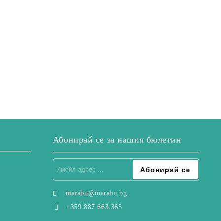
Абонирай се за нашия бюлетин
marabu@marabu.bg
+359 887 663 363