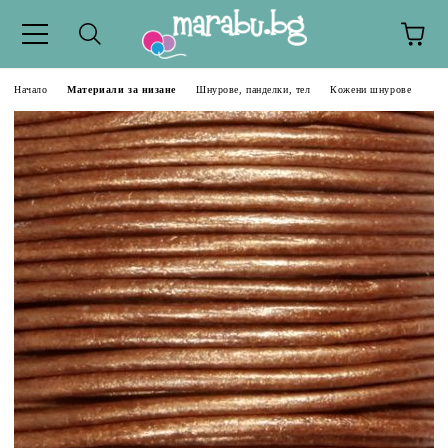
Начало
Материали за низане
Шнурове, панделки, тел
Кожени шнурове