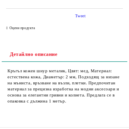
Tweet
Съгласен съм с
Политика за личните данни
Оцени продукта
Ние ще се свържем с вас в рамките на работния ден.
Детайлно описание
Кръгъл кожен шнур металик, Цвят: мед, Материал:
естествена кожа, Диаметър: 2 мм, Подходящ за низане
на мъниста, връзване на възли, плетки. Предпочитан
материал за прецизна изработка на модни аксесоари и
основа за елегантни гривни и колиета. Предлага се в
опаковка с дължина 1 метър.