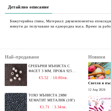
Детайлно описание
Бижутерийна глина, Материал: двукомпонентна епоксидна 
минути до получаване на еднородна маса. Време за работ
Най-продавани
Новини
СРЕБЪРНИ МЪНИСТА С
ФАСЕТ 3 ММ, ПРОБА 925
(10БР)
€5.52
10.80лв.
Светли и пъ
12 Апр 2026
ТОХО МЪНИСТА 2ММ
ХЕМАТИТ МЕТАЛИК (10Г)
€1.71
3.34лв.