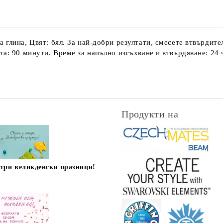
глина, Цвят: бял. За най-добри резултати, смесете втвърдител
а: 90 минути. Време за напълно изсъхване и втвърдяване: 24 ч
Продукти на
стри великденски празници!