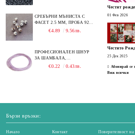
Честит рожде
01 Фев 2026
СРЕБЪРНИ МЪНИСТА С
ФАСЕТ 2.5 ММ, ПРОБА 925
(10БР)
€4.89
9.56лв.
Честито Рож
ПРОФЕСИОНАЛЕН ШНУР
25 Дек 2025
ЗА ШАМБАЛА,
МИКРОМАКРАМЕ И
€0.22
0.43лв.
Абонирай се 
ВЪЗЛИ,GRIFFIN, ЦВЯТ
Виж всички
ЛЮЛЯК1ММ (1М)
Бързи връзки:
Начало
Контакт
Поверителност на