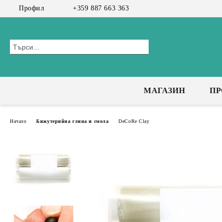
Профил
+359 887 663 363
МАГАЗИН
П
Начало
Бижутерийна глина и смола
DeCoRe Clay