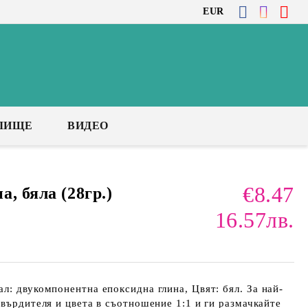
EUR
ЛИЩЕ
ВИДЕО
€8.47
, бяла (28гр.)
16.57лв.
л: двукомпонентна епоксидна глина, Цвят: бял. За най-
твърдителя и цвета в съотношение 1:1 и ги размачкайте