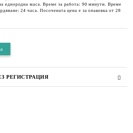
на еднородна маса. Време за работа: 90 минути. Време
рдяване: 24 часа. Посочената цена е за опаковка от 28
ЕЗ РЕГИСТРАЦИЯ
 за личните данни
те на работния ден.