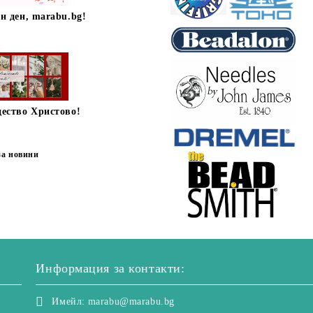
н ден, marabu.bg!
дество Христово!
за новини
Информация за контакти:
Имейл:
marabu@marabu.bg