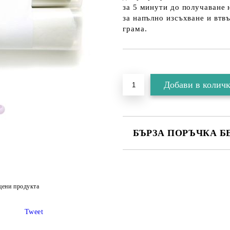
за 5 минути до получаване 
за напълно изсъхване и втвъ
грама.
БЪРЗА ПОРЪЧКА Б
цени продукта
Съгласен съм с
Политика
Ние ще се свържем с вас в рамки
Tweet