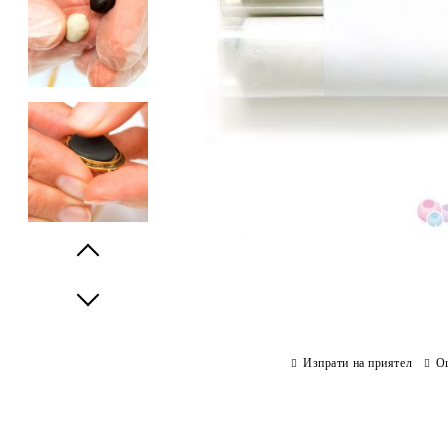
Prev
Next
Изпрати на приятел
О