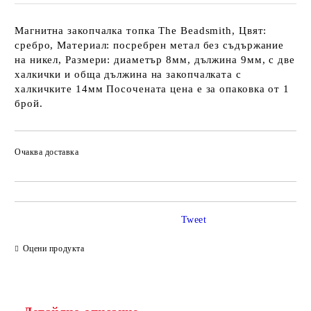
Магнитна закопчалка топка The Beadsmith, Цвят:
сребро, Материал: посребрен метал без съдържание
на никел, Размери: диаметър 8мм, дължина 9мм, с две
халкички и обща дължина на закопчалката с
халкичките 14мм Посочената цена е за опаковка от 1
брой.
Очаква доставка
Tweet
Оцени продукта