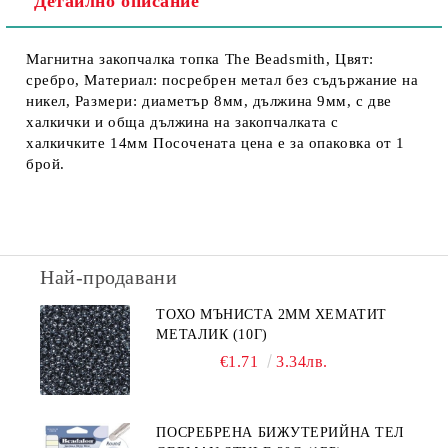
Детайлно описание
Магнитна закопчалка топка The Beadsmith, Цвят:
сребро, Материал: посребрен метал без съдържание на
никел, Размери: диаметър 8мм, дължина 9мм, с две
халкички и обща дължина на закопчалката с
халкичките 14мм Посочената цена е за опаковка от 1
брой.
Най-продавани
ТОХО МЪНИСТА 2ММ ХЕМАТИТ
МЕТАЛИК (10Г)
€1.71
3.34лв.
ПОСРЕБРЕНА БИЖУТЕРИЙНА ТЕЛ