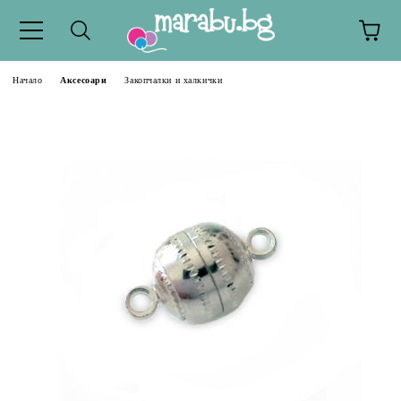
Начало
Аксесоари
Закопчалки и халкички