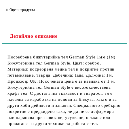
Оцени продукта
Детайлно описание
Посребрена бижутерийна тел German Style 1мм (1м)
Бижутерийна тел German Style, Цвят: сребро,
Материал: посребрена медна тел и покритие против
потъмняване, твърда, Дебелина: 1мм, Дължина: 1м,
Произход: UK. Посочената цена е за навивка от 1 м.
Бижутерийна тел German Style е висококачествена
крафт тел. С достатъчна гъвкавост и твърдост, тя е
идеална за изработка на основи за бижута, както и за
други хоби дейности и занаяти. Специалното сребърно
покритие е предвидено така, че да не се деформира
или наранява при навиване, усукване, огъване или
прилагане на други техники за работа с тел.