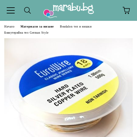
Начало
Материали за низане
Beadalon тел и нишки
Бижутерийна тел German Style