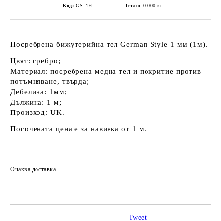
Код:
GS_1H
Тегло:
0.000
кг
Посребрена бижутерийна тел German Style 1 мм (1м).
Цвят: сребро;
Материал: посребрена медна тел и покритие против
потъмняване, твърда;
Дебелина: 1мм;
Дължина: 1 м;
Произход: UK.
Посочената цена е за навивка от 1 м.
Очаква доставка
Tweet