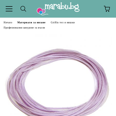
Начало
Материали за низане
Griffin тел и нишки
Професионални шнурове за възли