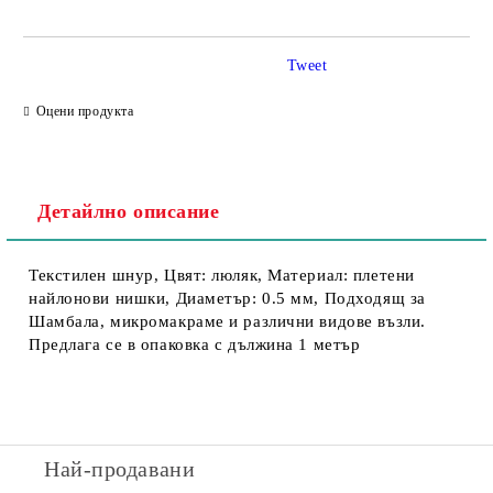
Tweet
Съгласен съм с
Политика за личните данни
Оцени продукта
Ние ще се свържем с вас в рамките на работния ден.
Детайлно описание
Текстилен шнур, Цвят: люляк, Материал: плетени
найлонови нишки, Диаметър: 0.5 мм, Подходящ за
Шамбала, микромакраме и различни видове възли.
Предлага се в опаковка с дължина 1 метър
Най-продавани