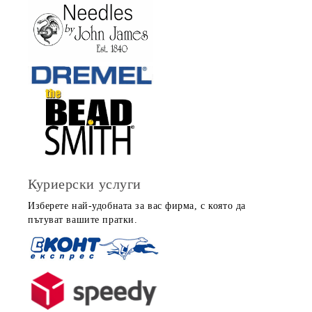
Куриерски услуги
Изберете най-удобната за вас фирма, с която да
пътуват вашите пратки.