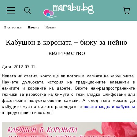
Виж всички
Начало
Новини
Кабушон в короната – бижу за нейно
величество
Дата: 2012-07-11
Новата ни статия, която ще ви потопи в магията на кабушоните.
Научете дълбоката история на традиционните елементи в
накитите и короните на царете. Вижте най-разпространените
техники за изработка на бижута с тези гладко шлифовани или
фасетирани полускъпоценни камъни. А след това можете да
събудите музата си като разгледате и
новите модели кабушони
в продуктовия ни каталог.