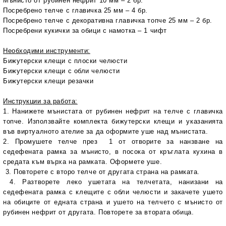
Мънисто от рубинен нефрит 10 мм – 2 бр.
Посребрено телче с главичка 25 мм – 4 бр.
Посребрено телче с декоративна главичка топче 25 мм – 2 бр.
Посребрени кукички за обици с намотка – 1 чифт
Необходими инструменти:
Бижутерски клещи с плоски челюсти
Бижутерски клещи с обли челюсти
Бижутерски клещи резачки
Инструкции за работа:
1. Нанижете мънистата от рубинен нефрит на телче с главичка
топче. Използвайте комплекта бижутерски клещи и указанията
във виртуалното ателие за да оформите уше над мънистата.
2. Промушете телче през 1 от отворите за нанзване на
седефената рамка за мънисто, в посока от кръглата кухина в
средата към върха на рамката. Оформете уше.
3. Повторете с второ телче от другата страна на рамката.
4. Разтворете леко ушетата на телчетата, нанизани на
седефената рамка с клещите с обли челюсти и закачете ушето
на обиците от едната страна и ушето на телчето с мънисто от
рубинен нефрит от другата. Повторете за втората обица.