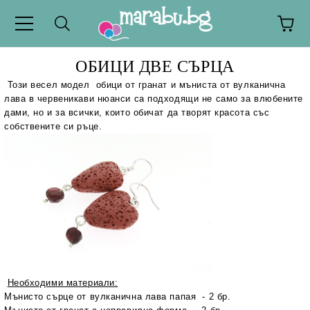
ОБИЦИ ДВЕ СЪРЦА
Този весел модел обици от гранат и мъниста от вулканична
лава в червеникави нюанси са подходящи не само за влюбените
дами, но и за всички, които обичат да творят красота със
собствените си ръце.
Необходими материали:
Мънисто сърце от вулканична лава папая - 2 бр.