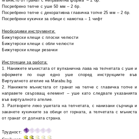
Мънисто от гранат с неправилна форма – 2 бр.
Посребрено телче с уше 50 мм – 2 бр.
Посребрено телче с декоративна главичка топче 25 мм – 2 бр.
Посребрени кукички за обици с намотка – 1 чифт
Необходими инструменти:
Бижутерски клещи с плоски челюсти
Бижутерски клещи с обли челюсти
Бижутерски клещи резачки
Инструкции за работа:
1. Нанижете мънистата от вулканична лава на телчетата с уше и
оформете по още едно уше според инструкциите във
Виртуалното ателие на
Marabu
.
bg
.
2. Нанижете мънистата от гранат на телче с главичка топче и
направете свързващ елемент – уше като следвате указанията
във виртуалното ателие.
3. Разтворете леко ушетата на телчетата, с нанизани сърчица и
закачете кукичките за обици от горната, а телчетата с мъниста
от гранат от долната страна.
Трудност: