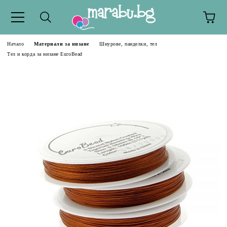
Начало
Материали за низане
Шнурове, панделки, тел
Тел и корда за низане EuroBead