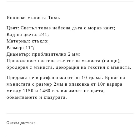
Японски мъниста Тохо.
Цвят: Светъл топаз небесна дъга с морав кант;
Код на цвета: 241;
Материал: стъкло;
Размер: 11°;
Диаметър: приблизително 2 мм;
Приложение: плетене със ситни мъниста (синци),
бродерия с мъниста, декорация на текстил с мъниста.
Предлага се в разфасовки от по 10 грама. Броят на
мънистата с размер 2мм в опаковка от 10г варира
между 1150 и 1460 в зависимост от цвета,
обкантването и глазурата.
Очаква доставка