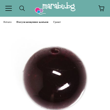
Начало
Полускъпоценни камъни
Гранат