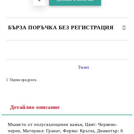
БЪРЗА ПОРЪЧКА БЕЗ РЕГИСТРАЦИЯ
Tweet
Съгласен съм с
Политика за личните данни
Оцени продукта
Ние ще се свържем с вас в рамките на работния ден.
Детайлно описание
Мънисто от полускъпоценен камък, Цвят: Червено-
черен, Материал: Гранат, Форма: Кръгла, Диаметър: 6