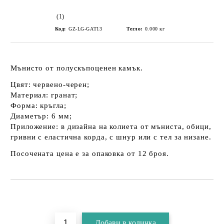
(1)
Код:
GZ-LG-GAT13
Тегло:
0.000
кг
Мънисто от полускъпоценен камък.
Цвят: червено-черен;
Материал: гранат;
Форма: кръгла;
Диаметър: 6 мм;
Приложение: в дизайна на колиета от мъниста, обици,
гривни с еластична корда, с шнур или с тел за низане.
Посочената цена е за опаковка от 12 броя.