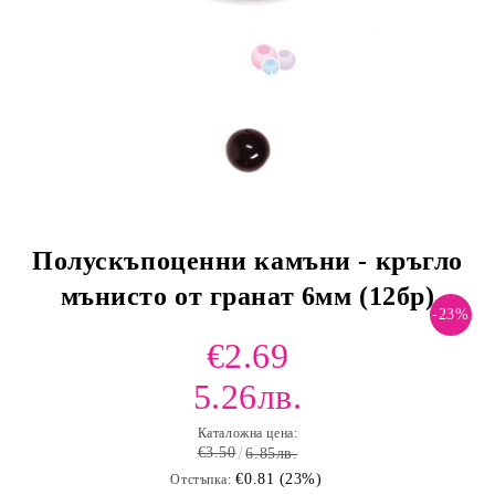
Полускъпоценни камъни - кръгло
мънисто от гранат 6мм (12бр)
-23%
€2.69
5.26лв.
Каталожна цена:
€3.50
6.85лв.
€0.81 (23%)
Отстъпка: