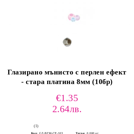
Глазирано мънисто с перлен ефект
- стара платина 8мм (10бр)
€1.35
2.64лв.
(1)
Код:
GZ-BZM-CP-103
Тегло:
0.000
кг