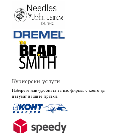
Куриерски услуги
Изберете най-удобната за вас фирма, с която да
пътуват вашите пратки.