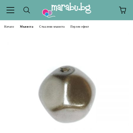
Начало
Мъниста
Стъклени мъниста
Перлен ефект