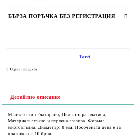
БЪРЗА ПОРЪЧКА БЕЗ РЕГИСТРАЦИЯ
Tweet
Съгласен съм с
Политика за личните данни
Оцени продукта
Ние ще се свържем с вас в рамките на работния ден.
Детайлно описание
Мънисто тип Глазирано, Цвят: стара платина,
Материал: стъкло и перлена глазура, Форма:
многоъгълна, Диаметър: 8 мм, Посочената цена е за
опаковка от 10 броя.